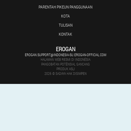
PARENTAH PIKEUN PANGGUNAAN
KOTA
TULISAN
KONTAK
EROGAN
EROGAN.SUPPORT@INDONESIA-SU.EROGAN-OFFICIAL.COM
HALAMAN WÉB RESMI DI INDONÉSIA
PANGOBATAN POTÉNSIAL GANCANG
PRODUK ASLI
2026 © SADAYA HAK DISIMPEN