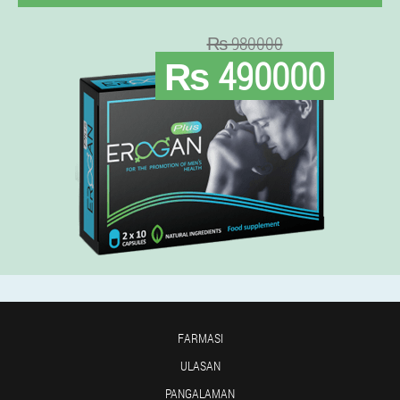
₨ 980000
₨ 490000
FARMASI
ULASAN
PANGALAMAN