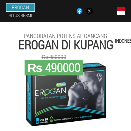
EROGAN
SITUS RESMI
PANGOBATAN POTÉNSIAL GANCANG
EROGAN DI KUPANG
INDONES
₨ 980000
₨ 490000