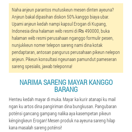
Naha anjeun parantos mutuskeun mesen dinten ayeuna?
Anjeun bakal dipasihan diskon 50% kanggo biaya ubar.
Upami anjeun kedah nampi kapsul Erogan di Kupang,
Indonesia dina halaman wéb resmi di ₨ 490000, buka
halaman wéb resmi perusahaan nganggo formulir pesen,
nunjukkeun nomer telepon sareng nami dina kotak
pendaptaran, antosan pangurus perusahaan pikeun nelepon
anjeun. Pikeun konsultasi ngeunaan pamundut pameseran
sareng spesialis, jawab teleponna!
NARIMA SARENG MAYAR KANGGO
BARANG
Henteu kedah mayar di muka. Mayar ka kurir atanapi ku mail
ngan ku artos dina pangiriman dina bungkusan. Pangubaran
poténsi gancang gampang nalika aya kasempetan pikeun
kéngingkeun Erogan! Mesen produk na ayeuna sareng hilap
kana masalah sareng poténsi!