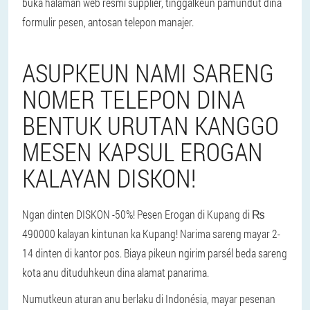
buka halaman wéb resmi supplier, tinggalkeun pamundut dina
formulir pesen, antosan telepon manajer.
ASUPKEUN NAMI SARENG
NOMER TELEPON DINA
BENTUK URUTAN KANGGO
MESEN KAPSUL EROGAN
KALAYAN DISKON!
Ngan dinten DISKON -50%! Pesen Erogan di Kupang di ₨
490000 kalayan kintunan ka Kupang! Narima sareng mayar 2-
14 dinten di kantor pos. Biaya pikeun ngirim parsél beda sareng
kota anu dituduhkeun dina alamat panarima.
Numutkeun aturan anu berlaku di Indonésia, mayar pesenan