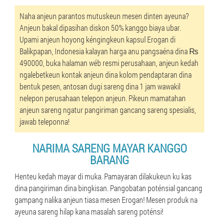
Naha anjeun parantos mutuskeun mesen dinten ayeuna?
Anjeun bakal dipasihan diskon 50% kanggo biaya ubar.
Upami anjeun hoyong kéngingkeun kapsul Erogan di
Balikpapan, Indonesia kalayan harga anu pangsaéna dina ₨
490000, buka halaman wéb resmi perusahaan, anjeun kedah
ngalebetkeun kontak anjeun dina kolom pendaptaran dina
bentuk pesen, antosan dugi sareng dina 1 jam wawakil
nelepon perusahaan telepon anjeun. Pikeun mamatahan
anjeun sareng ngatur pangiriman gancang sareng spesialis,
jawab teleponna!
NARIMA SARENG MAYAR KANGGO
BARANG
Henteu kedah mayar di muka. Pamayaran dilakukeun ku kas
dina pangiriman dina bingkisan. Pangobatan poténsial gancang
gampang nalika anjeun tiasa mesen Erogan! Mesen produk na
ayeuna sareng hilap kana masalah sareng poténsi!