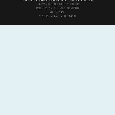
HALAMAN WÉB RESMI DI INDONÉSIA
PANGOBATAN POTÉNSIAL GANCANG
PRODUK ASLI
2026 © SADAYA HAK DISIMPEN