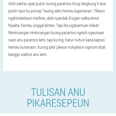
Abdi sakitar opat puluh, kuring parantos hirup langkung ti dua
puluh taun ku prinsip "teuing séks henteu kajantenan". Pikeun
ngahindarkeun misfires, abdi nyandak Erogan nalika émut.
Nyaéta, henteu unggal dinten. Tapi éta ngabantuan hébat!
Réréncangan réréncangan kuring parantos ngeluh ngeunaan
naon anu parantos lami, tapi kuring, hatur nuhun kana kapsul,
henteu kunanaon. Kuring pikir pikeun nuluykeun nginum obat
kanggo waktos anu lami.
TULISAN ANU
PIKARESEPEUN