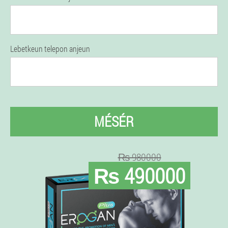
Lebetkeun telepon anjeun
MÉSÉR
₨ 980000
₨ 490000