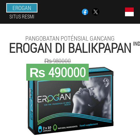
EROGAN
SITUS RESMI
PANGOBATAN POTÉNSIAL GANCANG
EROGAN DI BALIKPAPAN
IN
₨ 980000
₨ 490000