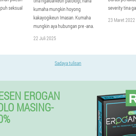
tina ngaluarkeun patologi, naha
puh seksual
severity tina 
kumaha mungkin hoyong
kakayogikeun Imasan. Kumaha
23 Maret 2022
mungkin aya hubungan pre -ana.
22 Juli 2025
Sadaya tulisan
ESEN EROGAN
₨
OLO MASING-
0%