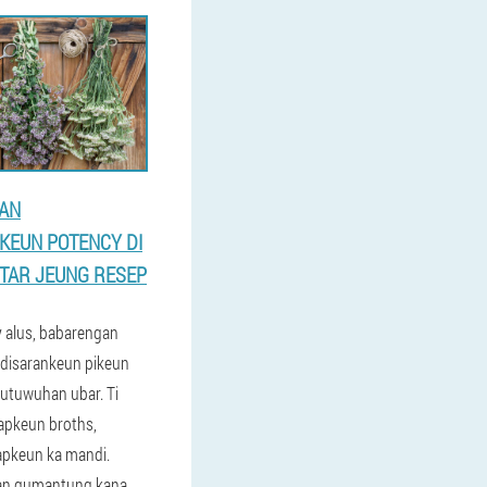
AN
KEUN POTENCY DI
PTAR JEUNG RESEP
 alus, babarengan
a disarankeun pikeun
utuwuhan ubar. Ti
apkeun broths,
rapkeun ka mandi.
uan gumantung kana