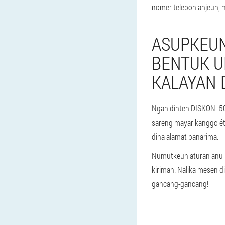
nomer telepon anjeun, 
ASUPKEUN
BENTUK U
KALAYAN 
Ngan dinten DISKON -50
sareng mayar kanggo éta
dina alamat panarima.
Numutkeun aturan anu b
kiriman. Nalika mesen d
gancang-gancang!