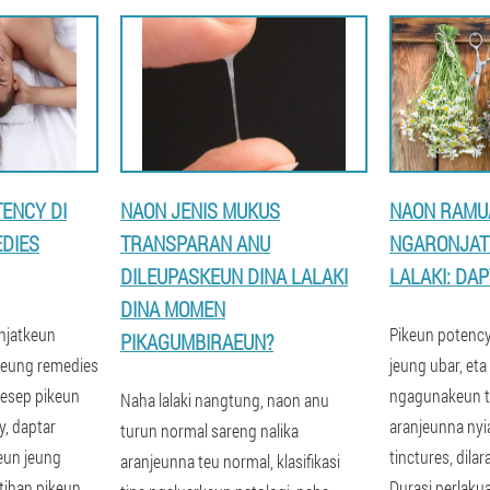
ENCY DI
NAON JENIS MUKUS
NAON RAMU
DIES
TRANSPARAN ANU
NGARONJAT
DILEUPASKEUN DINA LALAKI
LALAKI: DA
DINA MOMEN
njatkeun
Pikeun potency
PIKAGUMBIRAEUN?
 jeung remedies
jeung ubar, et
resep pikeun
ngagunakeun t
Naha lalaki nangtung, naon anu
, daptar
aranjeunna nyi
turun normal sareng nalika
eun jeung
tinctures, dila
aranjeunna teu normal, klasifikasi
tihan pikeun
Durasi perlak