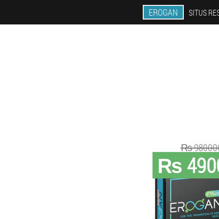
EROGAN
SITUS RE
₨ 98000
₨ 490