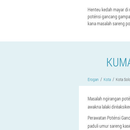
Henteu kedah mayar di 
poténsi gancang gampan
kana masalah sareng po
KUMA
Erogan
Kota
Kota Sol
Masalah ngirangan potén
awakna lalaki diréaksik
Perawatan Poténsi Ganc
paduli umur sareng kas