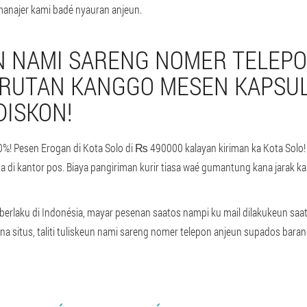
manajer kami badé nyauran anjeun.
 NAMI SARENG NOMER TELEPO
RUTAN KANGGO MESEN KAPSU
DISKON!
%! Pesen Erogan di Kota Solo di ₨ 490000 kalayan kiriman ka Kota Solo!
 di kantor pos. Biaya pangiriman kurir tiasa waé gumantung kana jarak k
erlaku di Indonésia, mayar pesenan saatos nampi ku mail dilakukeun sa
ina situs, taliti tuliskeun nami sareng nomer telepon anjeun supados bar