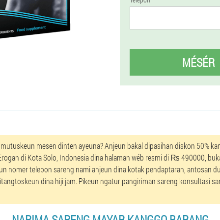
MÉSÉR
 mutuskeun mesen dinten ayeuna? Anjeun bakal dipasihan diskon 50% kan
Erogan di Kota Solo, Indonesia dina halaman wéb resmi di ₨ 490000, bu
un nomer telepon sareng nami anjeun dina kotak pendaptaran, antosan d
angtoskeun dina hiji jam. Pikeun ngatur pangiriman sareng konsultasi sare
NARIMA SARENG MAYAR KANGGO BARANG