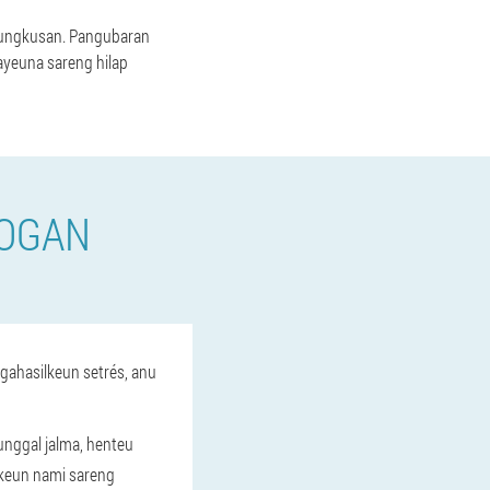
 bungkusan. Pangubaran
yeuna sareng hilap
ROGAN
gahasilkeun setrés, anu
nggal jalma, henteu
tkeun nami sareng