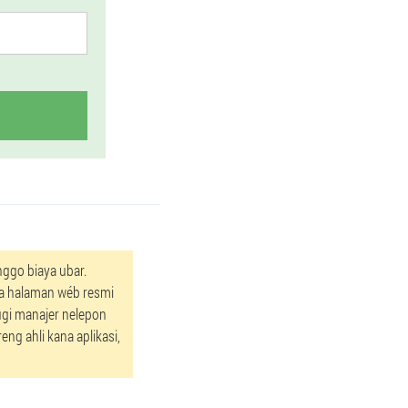
ggo biaya ubar.
ka halaman wéb resmi
ugi manajer nelepon
ng ahli kana aplikasi,