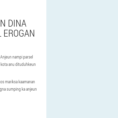
N DINA
L EROGAN
 Anjeun nampi parsel
a kota anu dituduhkeun
atos mariksa kaamanan
angna sumping ka anjeun