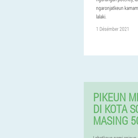
ngaronjatkeun kamam
lalaki.
1 Désémber 2021
PIKEUN M
DI KOTA S
MASING 5
Lebetkeun nami anjeun