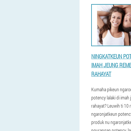
NINGKATKEUN POT
IMAH JEUNG REME
RAHAYAT
Kumaha pikeun ngaro
potency lalaki di imah
rahayat? Leuwih ti 10 
ngaronjatkeun potency
produk nu ngaronjatk
ngurangan potency, la