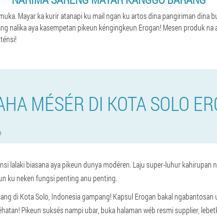
muka. Mayar ka kurir atanapi ku mail ngan ku artos dina pangiriman dina
g nalika aya kasempetan pikeun kéngingkeun Erogan! Mesen produk na a
ténsi!
HA MÉSÉR DI KOTA SOLO E
o
si lalaki biasana aya pikeun dunya modéren. Laju super-luhur kahirupan n
eun ku neken fungsi penting anu penting.
ang di Kota Solo, Indonesia gampang! Kapsul Erogan bakal ngabantosan u
éhatan! Pikeun suksés nampi ubar, buka halaman wéb resmi supplier, lebe