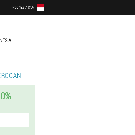
INDONESIA (SU)
NESIA
EROGAN
50%