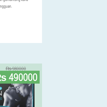
gangguan.
₨ 980000
 490000