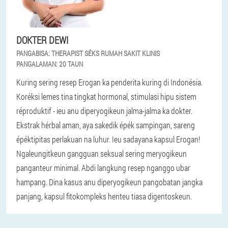
DOKTER DEWI
PANGABISA:
THERAPIST SÉKS RUMAH SAKIT KLINIS
PANGALAMAN:
20 TAUN
Kuring sering resep Erogan ka penderita kuring di Indonésia.
Koréksi lemes tina tingkat hormonal, stimulasi hipu sistem
réproduktif - ieu anu diperyogikeun jalma-jalma ka dokter.
Ekstrak hérbal aman, aya sakedik épék sampingan, sareng
épéktipitas perlakuan na luhur. Ieu sadayana kapsul Erogan!
Ngaleungitkeun gangguan seksual sering meryogikeun
panganteur minimal. Abdi langkung resep nganggo ubar
hampang. Dina kasus anu diperyogikeun pangobatan jangka
panjang, kapsul fitokompleks henteu tiasa digentoskeun.