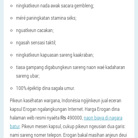
ningkatkeun nada awak sacara gembleng;
méré paningkatan stamina séks;
nguatkeun cacakan;
ngasah sensasi taktil;
ningkatkeun kapuasan sareng kaakraban;
tiasa gampang digabungkeun sareng naon waé kadaharan
sareng ubar;
100% épéktip dina sagala umur.
Pikeun kaséhatan wargana, Indonésia ngijinkeun jual eceran
kapsul Erogan ngalangkungan Internet. Harga Erogan dina
halaman wéb resmi nyaéta ₨ 490000,
naon biaya di nagara
batur
. Pikeun mesen kapsul, cukup pikeun ngeusian dua garis:
nami sareng nomer telepon. Erogan bakal masihan anjeun deui