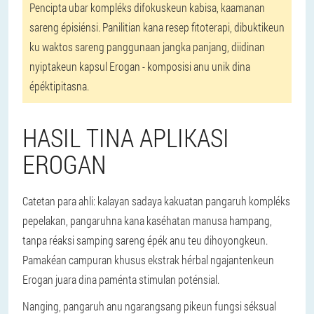
Pencipta ubar kompléks difokuskeun kabisa, kaamanan
sareng épisiénsi. Panilitian kana resep fitoterapi, dibuktikeun
ku waktos sareng panggunaan jangka panjang, diidinan
nyiptakeun kapsul Erogan - komposisi anu unik dina
épéktipitasna.
HASIL TINA APLIKASI
EROGAN
Catetan para ahli: kalayan sadaya kakuatan pangaruh kompléks
pepelakan, pangaruhna kana kaséhatan manusa hampang,
tanpa réaksi samping sareng épék anu teu dihoyongkeun.
Pamakéan campuran khusus ekstrak hérbal ngajantenkeun
Erogan juara dina paménta stimulan poténsial.
Nanging, pangaruh anu ngarangsang pikeun fungsi séksual