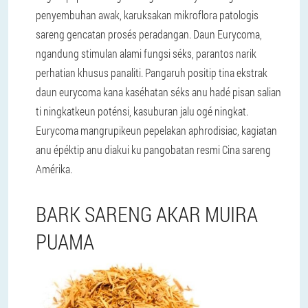
penyembuhan awak, karuksakan mikroflora patologis
sareng gencatan prosés peradangan. Daun Eurycoma,
ngandung stimulan alami fungsi séks, parantos narik
perhatian khusus panaliti. Pangaruh positip tina ekstrak
daun eurycoma kana kaséhatan séks anu hadé pisan salian
ti ningkatkeun poténsi, kasuburan jalu ogé ningkat.
Eurycoma mangrupikeun pepelakan aphrodisiac, kagiatan
anu épéktip anu diakui ku pangobatan resmi Cina sareng
Amérika.
BARK SARENG AKAR MUIRA
PUAMA