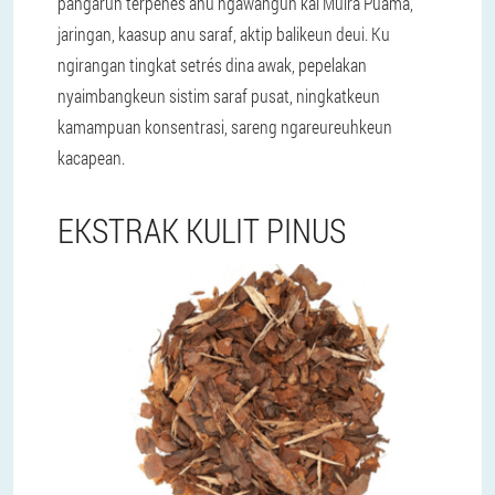
pangaruh terpenes anu ngawangun kai Muira Puama,
jaringan, kaasup anu saraf, aktip balikeun deui. Ku
ngirangan tingkat setrés dina awak, pepelakan
nyaimbangkeun sistim saraf pusat, ningkatkeun
kamampuan konsentrasi, sareng ngareureuhkeun
kacapean.
EKSTRAK KULIT PINUS