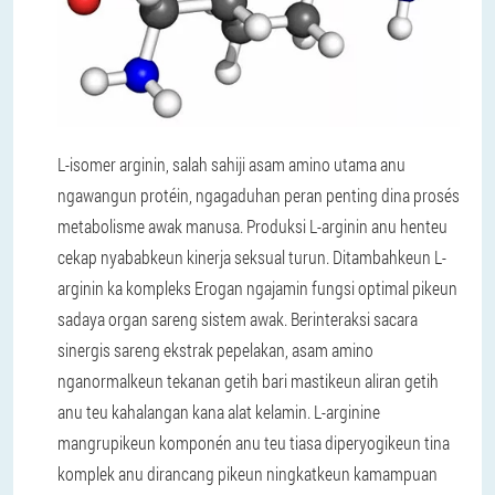
L-isomer arginin, salah sahiji asam amino utama anu
ngawangun protéin, ngagaduhan peran penting dina prosés
metabolisme awak manusa. Produksi L-arginin anu henteu
cekap nyababkeun kinerja seksual turun. Ditambahkeun L-
arginin ka kompleks Erogan ngajamin fungsi optimal pikeun
sadaya organ sareng sistem awak. Berinteraksi sacara
sinergis sareng ekstrak pepelakan, asam amino
nganormalkeun tekanan getih bari mastikeun aliran getih
anu teu kahalangan kana alat kelamin. L-arginine
mangrupikeun komponén anu teu tiasa diperyogikeun tina
komplek anu dirancang pikeun ningkatkeun kamampuan