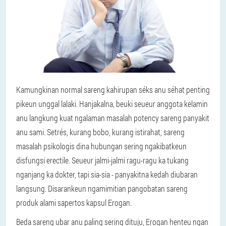
Kamungkinan normal sareng kahirupan séks anu séhat penting
pikeun unggal lalaki. Hanjakalna, beuki seueur anggota kelamin
anu langkung kuat ngalaman masalah potency sareng panyakit
anu sami. Setrés, kurang bobo, kurang istirahat, sareng
masalah psikologis dina hubungan sering ngakibatkeun
disfungsi erectile. Seueur jalmi-jalmi ragu-ragu ka tukang
nganjang ka dokter, tapi sia-sia - panyakitna kedah diubaran
langsung. Disarankeun ngamimitian pangobatan sareng
produk alami sapertos kapsul Erogan.
Beda sareng ubar anu paling sering dituju, Erogan henteu ngan