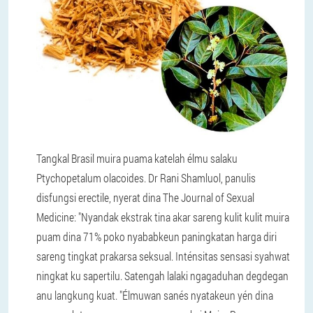
Tangkal Brasil muira puama katelah élmu salaku
Ptychopetalum olacoides. Dr Rani Shamluol, panulis
disfungsi erectile, nyerat dina The Journal of Sexual
Medicine: "Nyandak ekstrak tina akar sareng kulit kulit muira
puam dina 71% poko nyababkeun paningkatan harga diri
sareng tingkat prakarsa seksual. Inténsitas sensasi syahwat
ningkat ku sapertilu. Satengah lalaki ngagaduhan degdegan
anu langkung kuat. "Élmuwan sanés nyatakeun yén dina