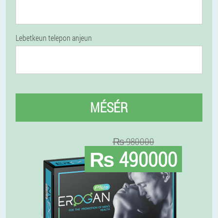
Lebetkeun telepon anjeun
MÉSÉR
₨ 980000
₨ 490000